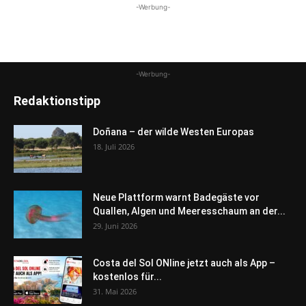
-Werbung-
-Werbung-
Redaktionstipp
Doñana – der wilde Westen Europas
18. Juli 2026
Neue Plattform warnt Badegäste vor
Quallen, Algen und Meeresschaum an der...
29. Juni 2026
Costa del Sol ONline jetzt auch als App –
kostenlos für...
31. Mai 2026