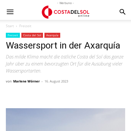
- Werbung -
Start
Freizeit
Freizeit
Costa del Sol
Axarquía
Wassersport in der Axarquía
Das milde Klima macht die östliche Costa del Sol das ganze
Jahr über zu einem bevorzugten Ort für die Ausübung vieler
Wassersportarten.
von
Marlene Wörner
-
16. August 2023