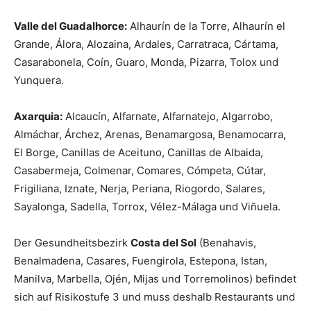
Valle del Guadalhorce:
Alhaurín de la Torre, Alhaurín el
Grande, Álora, Alozaina, Ardales, Carratraca, Cártama,
Casarabonela, Coín, Guaro, Monda, Pizarra, Tolox und
Yunquera.
Axarquia:
Alcaucín, Alfarnate, Alfarnatejo, Algarrobo,
Almáchar, Árchez, Arenas, Benamargosa, Benamocarra,
El Borge, Canillas de Aceituno, Canillas de Albaida,
Casabermeja, Colmenar, Comares, Cómpeta, Cútar,
Frigiliana, Iznate, Nerja, Periana, Riogordo, Salares,
Sayalonga, Sadella, Torrox, Vélez-Málaga und Viñuela.
Der Gesundheitsbezirk
Costa del Sol
(Benahavis,
Benalmadena, Casares, Fuengirola, Estepona, Istan,
Manilva, Marbella, Ojén, Mijas und Torremolinos) befindet
sich auf Risikostufe 3 und muss deshalb Restaurants und