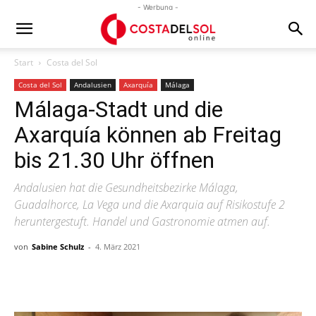
- Werbung -
Start
Costa del Sol
Costa del Sol
Andalusien
Axarquía
Málaga
Málaga-Stadt und die
Axarquía können ab Freitag
bis 21.30 Uhr öffnen
Andalusien hat die Gesundheitsbezirke Málaga,
Guadalhorce, La Vega und die Axarquia auf Risikostufe 2
heruntergestuft. Handel und Gastronomie atmen auf.
von
Sabine Schulz
-
4. März 2021