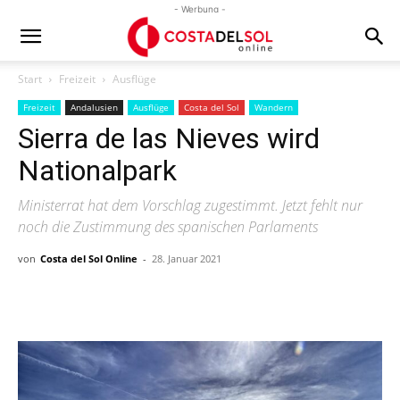
- Werbung -
Start
Freizeit
Ausflüge
Freizeit
Andalusien
Ausflüge
Costa del Sol
Wandern
Sierra de las Nieves wird
Nationalpark
Ministerrat hat dem Vorschlag zugestimmt. Jetzt fehlt nur
noch die Zustimmung des spanischen Parlaments
von
Costa del Sol Online
-
28. Januar 2021