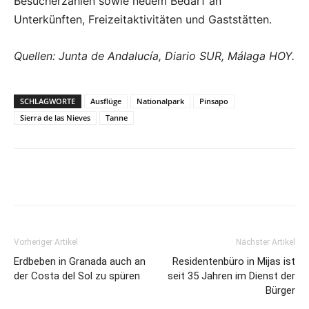
Besucherzahlen sowie neuem Bedarf an
Unterkünften, Freizeitaktivitäten und Gaststätten.
Quellen: Junta de Andalucía, Diario SUR, Málaga HOY.
SCHLAGWORTE
Ausflüge
Nationalpark
Pinsapo
Sierra de las Nieves
Tanne
Vorheriger Artikel
Nächster Artikel
Erdbeben in Granada auch an
Residentenbüro in Mijas ist
der Costa del Sol zu spüren
seit 35 Jahren im Dienst der
Bürger