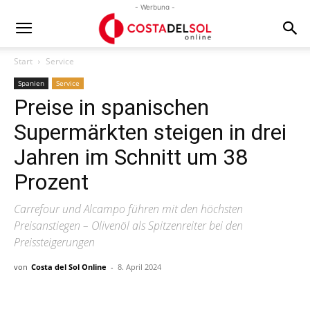
- Werbung -
Start
Service
Spanien
Service
Preise in spanischen
Supermärkten steigen in drei
Jahren im Schnitt um 38
Prozent
Carrefour und Alcampo führen mit den höchsten
Preisanstiegen – Olivenöl als Spitzenreiter bei den
Preissteigerungen
von
Costa del Sol Online
-
8. April 2024