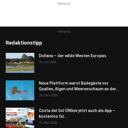
-Werbung-
-Werbung-
Redaktionstipp
Doñana – der wilde Westen Europas
18. Juli 2026
Neue Plattform warnt Badegäste vor
Quallen, Algen und Meeresschaum an der...
29. Juni 2026
Costa del Sol ONline jetzt auch als App –
kostenlos für...
31. Mai 2026