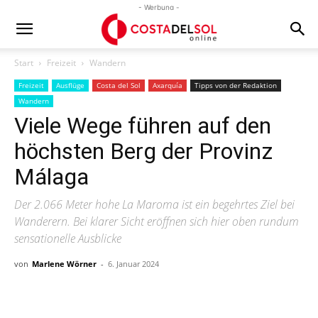
- Werbung -
Start
Freizeit
Wandern
Freizeit
Ausflüge
Costa del Sol
Axarquía
Tipps von der Redaktion
Wandern
Viele Wege führen auf den
höchsten Berg der Provinz
Málaga
Der 2.066 Meter hohe La Maroma ist ein begehrtes Ziel bei
Wanderern. Bei klarer Sicht eröffnen sich hier oben rundum
sensationelle Ausblicke
von
Marlene Wörner
-
6. Januar 2024