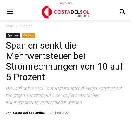
- Werbung -
Start
Spanien
Spanien
Service
Spanien senkt die
Mehrwertsteuer bei
Stromrechnungen von 10 auf
5 Prozent
Die Maßnahme soll laut Regierungschef Pedro Sanchez am
morgigen Samstag auf einer außerordentlichen
Kabinettssitzung verabschiedet werden
von
Costa del Sol Online
-
24. Juni 2022