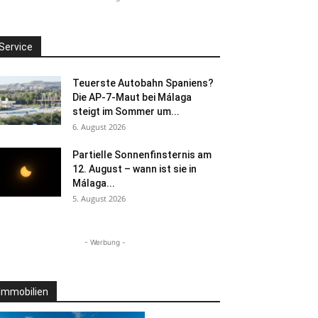
Service
Teuerste Autobahn Spaniens?
Die AP-7-Maut bei Málaga
steigt im Sommer um...
6. August 2026
Partielle Sonnenfinsternis am
12. August – wann ist sie in
Málaga...
5. August 2026
- Werbung -
Immobilien