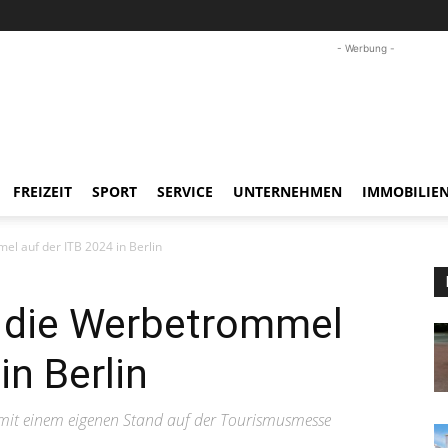
- Werbung -
FREIZEIT
SPORT
SERVICE
UNTERNEHMEN
IMMOBILIE
el auf der ITB 2024 in Berlin
t die Werbetrommel
in Berlin
t mit einem eigenen Stand auf der Tourismusmesse