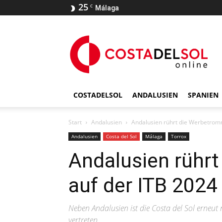
25
C
Málaga
COSTADELSOL
ANDALUSIEN
SPANIEN
Start
Andalusien
Andalusien rührt die Werbetromm
Andalusien
Costa del Sol
Málaga
Torrox
Andalusien rühr
auf der ITB 2024 
Neben Andalusien ist die Costa del Sol erneu
vertreten