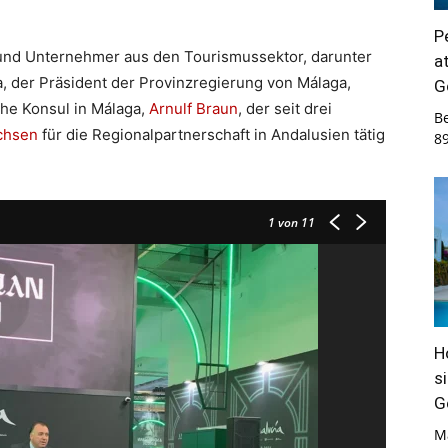
P
r und Unternehmer aus den Tourismussektor, darunter
a
, der Präsident der Provinzregierung von Málaga,
G
he Konsul in Málaga,
Arnulf Braun
, der seit drei
B
chsen
für die Regionalpartnerschaft in Andalusien tätig
8
1
von 11
H
s
G
M