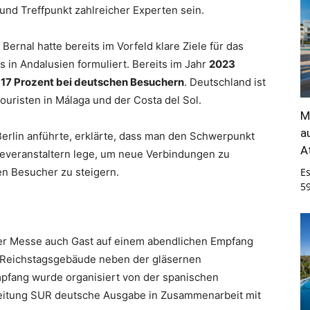
nd Treffpunkt zahlreicher Experten sein.
ernal hatte bereits im Vorfeld klare Ziele für das
n Andalusien formuliert. Bereits im Jahr
2023
 17 Prozent bei deutschen Besuchern
. Deutschland ist
ouristen in Málaga und der Costa del Sol.
M
a
 Berlin anführte, erklärte, dass man den Schwerpunkt
A
severanstaltern lege, um neue Verbindungen zu
n Besucher zu steigern.
E
5
er Messe auch Gast auf einem abendlichen Empfang
m Reichstagsgebäude neben der gläsernen
mpfang wurde organisiert von der spanischen
eitung SUR deutsche Ausgabe in Zusammenarbeit mit