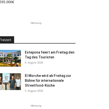
.595.000€
-Werbung-
Freizeit
Estepona feiert am Freitag den
Tag des Touristen
6. August 2026
El Morche wird ab Freitag zur
Bühne für internationale
Streetfood-Küche
5. August 2026
-Werbung-