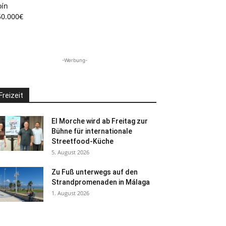
oín
50.000€
-Werbung-
Freizeit
El Morche wird ab Freitag zur
Bühne für internationale
Streetfood-Küche
5. August 2026
Zu Fuß unterwegs auf den
Strandpromenaden in Málaga
1. August 2026