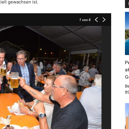
iell gewachsen ist.
1
von 6
P
a
G
B
8