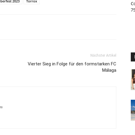
berfest 2023
Torrox
C
7
Nächster Artikel
Vierter Sieg in Folge für den formstarken FC
Málaga
es