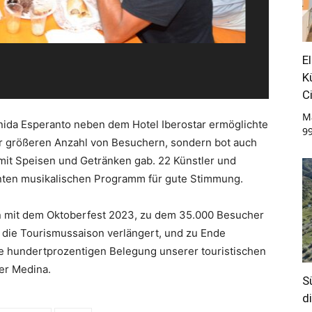
E
K
C
M
nida Esperanto neben dem Hotel Iberostar ermöglichte
9
er größeren Anzahl von Besuchern, sondern bot auch
mit Speisen und Getränken gab. 22 Künstler und
unten musikalischen Programm für gute Stimmung.
en mit dem Oktoberfest 2023, zu dem 35.000 Besucher
 die Tourismussaison verlängert, und zu Ende
e hundertprozentigen Belegung unserer touristischen
er Medina.
S
d