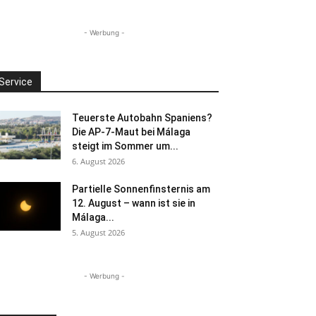
- Werbung -
Service
Teuerste Autobahn Spaniens?
Die AP-7-Maut bei Málaga
steigt im Sommer um...
6. August 2026
Partielle Sonnenfinsternis am
12. August – wann ist sie in
Málaga...
5. August 2026
- Werbung -