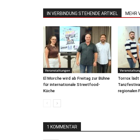
IN VERBINDUNG STEHENDE ARTIKEL
MEHR 
Veranstaltungen
Veranstaltun
El Morche wird ab Freitag zur Bühne
Torrox lädt
für internationale Streetfood-
Tanzfestiva
Küche
regionalen F
1 KOMMENTAR