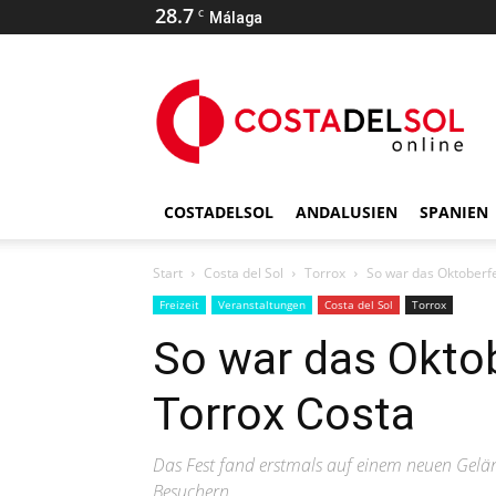
28.7
C
Málaga
COSTADELSOL
ANDALUSIEN
SPANIEN
Start
Costa del Sol
Torrox
So war das Oktoberfe
Freizeit
Veranstaltungen
Costa del Sol
Torrox
So war das Oktob
Torrox Costa
Das Fest fand erstmals auf einem neuen Gelän
Besuchern