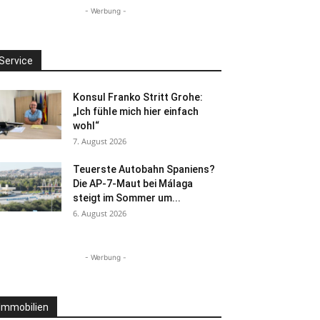
- Werbung -
Service
Konsul Franko Stritt Grohe:
„Ich fühle mich hier einfach
wohl“
7. August 2026
Teuerste Autobahn Spaniens?
Die AP-7-Maut bei Málaga
steigt im Sommer um...
6. August 2026
- Werbung -
Immobilien