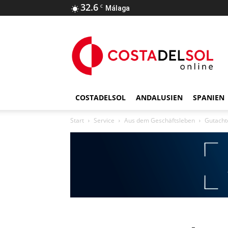
32.6
C
Málaga
COSTADELSOL
ANDALUSIEN
SPANIEN
Start
Service
Aus dem Geschäftsleben
Gutachte