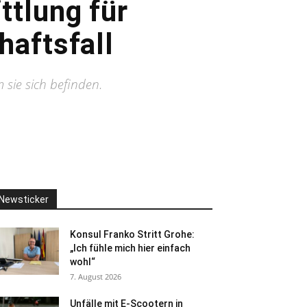
ttlung für
haftsfall
 sie sich befinden.
Newsticker
Konsul Franko Stritt Grohe:
„Ich fühle mich hier einfach
wohl“
7. August 2026
Unfälle mit E-Scootern in