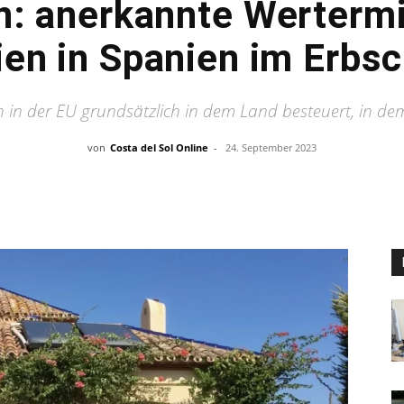
: anerkannte Wertermi
en in Spanien im Erbsc
in der EU grundsätzlich in dem Land besteuert, in dem
von
Costa del Sol Online
-
24. September 2023
Teilen