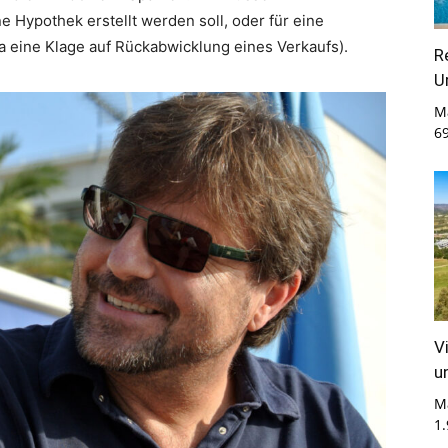
 Hypothek erstellt werden soll, oder für eine
wa eine Klage auf Rückabwicklung eines Verkaufs).
R
U
M
6
V
u
M
1