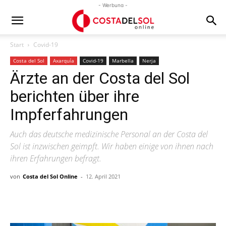
- Werbung -
Start
Covid-19
Costa del Sol
Axarquía
Covid-19
Marbella
Nerja
Ärzte an der Costa del Sol
berichten über ihre
Impferfahrungen
Auch das deutsche medizinische Personal an der Costa del
Sol ist inzwischen geimpft. Wir haben einige von ihnen nach
ihren Erfahrungen befragt.
von
Costa del Sol Online
-
12. April 2021