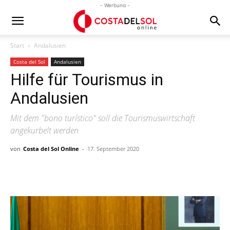
- Werbung -
Start
Andalusien
Costa del Sol
Andalusien
Hilfe für Tourismus in
Andalusien
Mit dem "bono turístico" soll die Tourismuswirtschaft
angekurbelt werden
von
Costa del Sol Online
-
17. September 2020