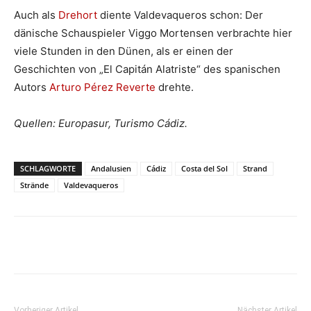
Auch als
Drehort
diente Valdevaqueros schon: Der
dänische Schauspieler Viggo Mortensen verbrachte hier
viele Stunden in den Dünen, als er einen der
Geschichten von „El Capitán Alatriste“ des spanischen
Autors
Arturo Pérez Reverte
drehte.
Quellen: Europasur, Turismo Cádiz.
SCHLAGWORTE
Andalusien
Cádiz
Costa del Sol
Strand
Strände
Valdevaqueros
Vorheriger Artikel
Nächster Artikel