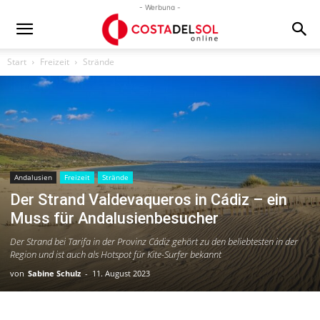
- Werbung -
Start
Freizeit
Strände
Andalusien
Freizeit
Strände
Der Strand Valdevaqueros in Cádiz – ein
Muss für Andalusienbesucher
Der Strand bei Tarifa in der Provinz Cádiz gehört zu den beliebtesten in der
Region und ist auch als Hotspot für Kite-Surfer bekannt
von
Sabine Schulz
-
11. August 2023