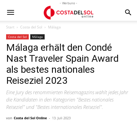
- Werbung -
Start
Costa del Sol
Málaga
Costa del Sol
Málaga
Málaga erhält den Condé
Nast Traveler Spain Award
als bestes nationales
Reiseziel 2023
Eine Jury des renommierten Reisemagazins wählt jedes Jahr
die Kandidaten in den Kategorien "Bestes nationales
Reiseziel" und "Bestes internationales Reiseziel".
von
Costa del Sol Online
-
13. Juli 2023