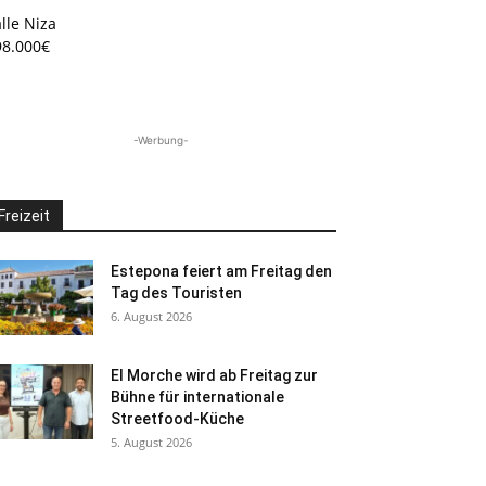
lle Niza
98.000€
-Werbung-
Freizeit
Estepona feiert am Freitag den
Tag des Touristen
6. August 2026
El Morche wird ab Freitag zur
Bühne für internationale
Streetfood-Küche
5. August 2026