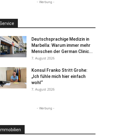
- Werbung -
Service
Deutschsprachige Medizin in
Marbella: Warum immer mehr
Menschen der German Clinic...
7. August 2026
Konsul Franko Stritt Grohe:
„Ich fühle mich hier einfach
wohl“
7. August 2026
- Werbung -
Immobilien