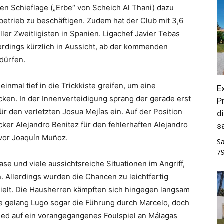
len Schieflage („Erbe“ von Scheich Al Thani) dazu
elbetrieb zu beschäftigen. Zudem hat der Club mit 3,6
ller Zweitligisten in Spanien. Ligachef Javier Tebas
lerdings kürzlich in Aussicht, ab der kommenden
dürfen.
inmal tief in die Trickkiste greifen, um eine
E
hicken. In der Innenverteidigung sprang der gerade erst
P
 den verletzten Josua Mejías ein. Auf der Position
d
er Alejandro Benitez für den fehlerhaften Alejandro
s
vor Joaquín Muñoz.
S
7
se und viele aussichtsreiche Situationen im Angriff,
. Allerdings wurden die Chancen zu leichtfertig
pielt. Die Hausherren kämpften sich hingegen langsam
nute gelang Lugo sogar die Führung durch Marcelo, doch
ied auf ein vorangegangenes Foulspiel an Málagas