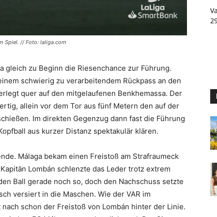
Va
2
 Spiel. // Foto: laliga.com
 gleich zu Beginn die Riesenchance zur Führung.
 einem schwierig zu verarbeitendem Rückpass an den
erlegt quer auf den mitgelaufenen Benkhemassa. Der
ertig, allein vor dem Tor aus fünf Metern den auf der
schießen. Im direkten Gegenzug dann fast die Führung
Kopfball aus kurzer Distanz spektakulär klären.
lende. Málaga bekam einen Freistoß am Strafraumeck
 Kapitän Lombán schlenzte das Leder trotz extrem
 den Ball gerade noch so, doch den Nachschuss setzte
sch versiert in die Maschen. Wie der VAR im
ht nach schon der Freistoß von Lombán hinter der Linie.