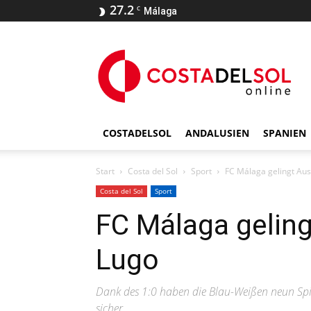
27.2
C
Málaga
COSTADELSOL
ANDALUSIEN
SPANIEN
Start
Costa del Sol
Sport
FC Málaga gelingt Aus
Costa del Sol
Sport
FC Málaga geling
Lugo
Dank des 1:0 haben die Blau-Weißen neun Spie
sicher