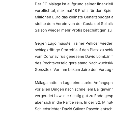
Der FC Málaga ist aufgrund seiner finanziel
verpflichtet, maximal 18 Profis für den Spi
Millionen Euro das kleinste Gehaltsbudget a
stellte dem Verein von der Costa del Sol al
Saison wieder mehr Profis beschäftigen zu 
Gegen Lugo musste Trainer Pellicer wieder e
schlagkräftige Startelf auf den Platz zu sc
vom Coronavirus genesene David Lombán für
des Rechtsverteidigers stand Nachwuchskick
González. Vor ihm bekam Jairo den Vorzug 
Málaga hatte in Lugo eine starke Anfangspha
vor allen Dingen nach schnellem Ballgewinn
vergeudet bzw. nie richtig gut zu Ende ges
aber sich in die Partie rein. In der 32. Mi
Schiedsrichter David Gálvez Rascón entsch