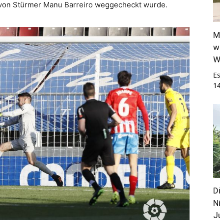
 von Stürmer Manu Barreiro weggecheckt wurde.
M
w
W
E
1
D
N
J