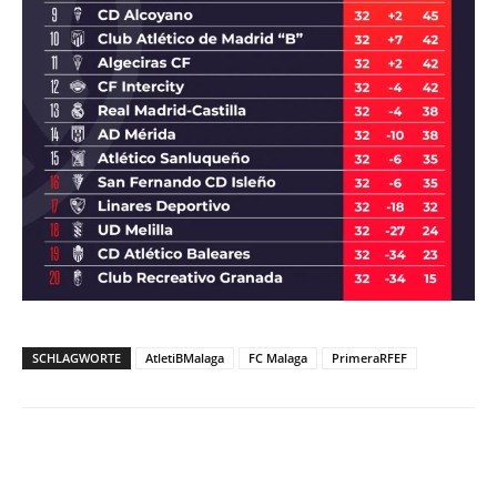
SCHLAGWORTE
AtletiBMalaga
FC Malaga
PrimeraRFEF