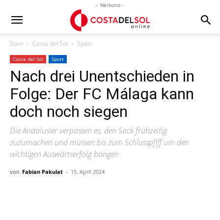
- Werbung -
Start
Costa del Sol
Sport
Costa del Sol
Sport
Nach drei Unentschieden in
Folge: Der FC Málaga kann
doch noch siegen
Die Andalusier verpassen es, den Sack frühzeitig
zuzumachen und müssen bis zum Schlusspfiff um den
wichtigen Auswärtserfolg bangen
von
Fabian Pakulat
-
15. April 2024