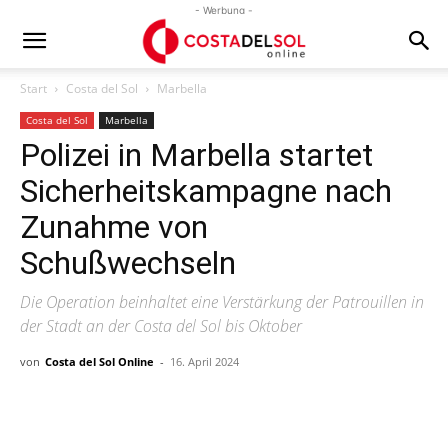
- Werbung -
Start
Costa del Sol
Marbella
Costa del Sol
Marbella
Polizei in Marbella startet
Sicherheitskampagne nach
Zunahme von
Schußwechseln
Die Operation beinhaltet eine Verstärkung der Patrouillen in
der Stadt an der Costa del Sol bis Oktober
von
Costa del Sol Online
-
16. April 2024