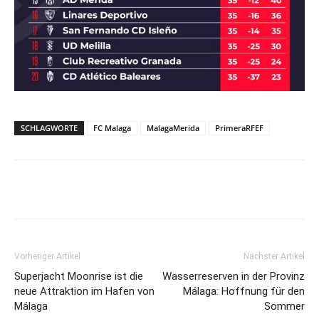
SCHLAGWORTE
FC Malaga
MalagaMerida
PrimeraRFEF
Vorheriger Artikel
Nächster Artikel
Superjacht Moonrise ist die
Wasserreserven in der Provinz
neue Attraktion im Hafen von
Málaga: Hoffnung für den
Málaga
Sommer