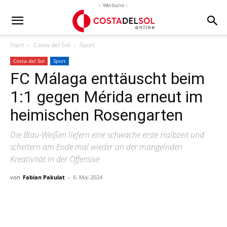
- Werbung -
Start
Costa del Sol
Sport
Costa del Sol
Sport
FC Málaga enttäuscht beim
1:1 gegen Mérida erneut im
heimischen Rosengarten
Die Blau-Weißen liefern eine schwache erste Halbzeit und
scheitern am Ende mal wieder an der mangelnden
Kreativität in der Offensive
von
Fabian Pakulat
-
6. Mai 2024