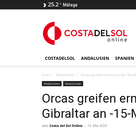
25.2
C
Málaga
COSTADELSOL
ANDALUSIEN
SPANIEN
Start
Newsticker
Orcas greifen erneut in der Str
Andalusien
Newsticker
Orcas greifen er
Gibraltar an -15
von
Costa del Sol Online
-
16. Mai 2024