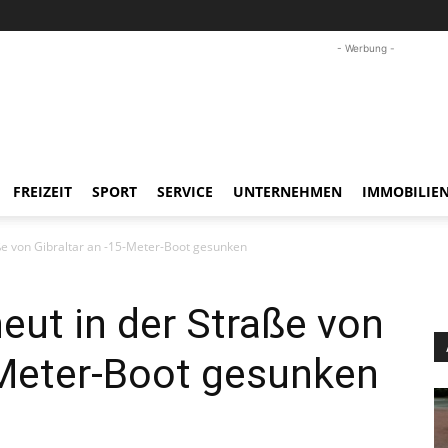
- Werbung -
FREIZEIT
SPORT
SERVICE
UNTERNEHMEN
IMMOBILIE
aße von Gibraltar an -15-Meter-Boot gesunken
neut in der Straße von
-Meter-Boot gesunken