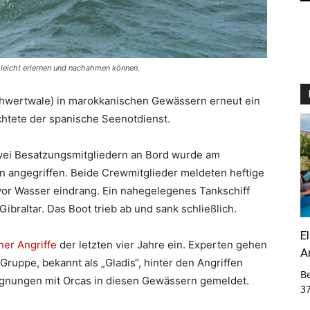
 leicht erlernen und nachahmen können.
Schwertwale) in marokkanischen Gewässern erneut ein
htete der spanische Seenotdienst.
wei Besatzungsmitgliedern an Bord wurde am
 angegriffen. Beide Crewmitglieder meldeten heftige
or Wasser eindrang. Ein nahegelegenes Tankschiff
ibraltar. Das Boot trieb ab und sank schließlich.
E
her Angriffe
der letzten vier Jahre ein. Experten gehen
A
ruppe, bekannt als „Gladis“, hinter den Angriffen
B
egnungen mit Orcas in diesen Gewässern gemeldet.
3