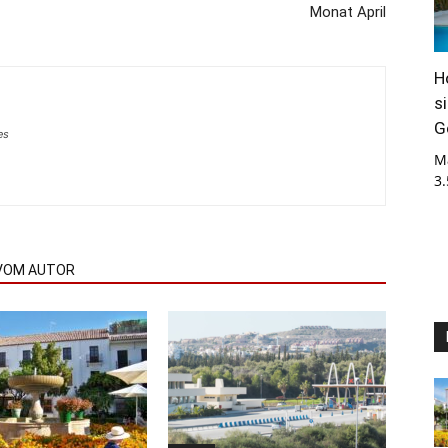
Monat April
H
s
G
es
M
3
VOM AUTOR