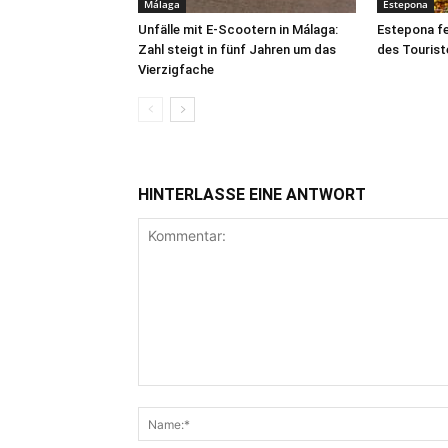
Málaga
Estepona
Unfälle mit E-Scootern in Málaga:
Estepona fe
Zahl steigt in fünf Jahren um das
des Tourist
Vierzigfache
HINTERLASSE EINE ANTWORT