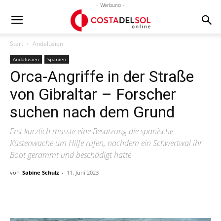
- Werbung -
Start
Andalusien
Andalusien
Spanien
Orca-Angriffe in der Straße
von Gibraltar – Forscher
suchen nach dem Grund
Erst kürzlich musste eine Besatzung die spanische
Küstenwache um Hilfe rufen, nachdem ein Schwertwal ihr
Boot gerammt und beschädigt hatte
von
Sabine Schulz
-
11. Juni 2023