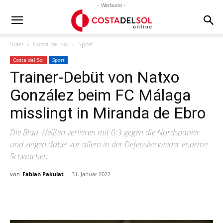
- Werbung -
Start
Costa del Sol
Sport
Costa del Sol
Sport
Trainer-Debüt von Natxo
González beim FC Málaga
misslingt in Miranda de Ebro
Die Blau-Weißen verlieren mit 0:3 gegen die Nordspanier
und zeigen dabei vor allem in der Defensive wieder enorme
Schwächen
von
Fabian Pakulat
-
31. Januar 2022