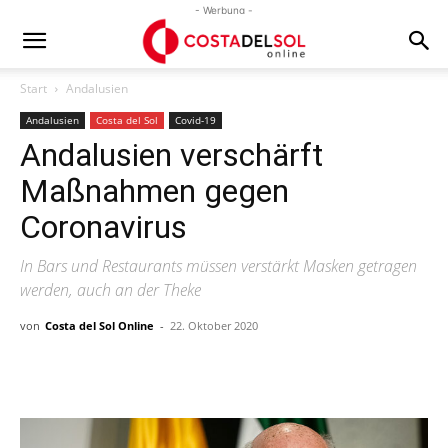
- Werbung -
Start
Andalusien
Andalusien
Costa del Sol
Covid-19
Andalusien verschärft
Maßnahmen gegen
Coronavirus
In Bars und Restaurants müssen verstärkt Masken getragen
werden, auch an der Theke
von
Costa del Sol Online
-
22. Oktober 2020