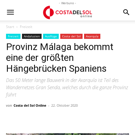
- Werbung -
Start
Freizeit
Freizeit
Andalusien
Ausflüge
Costa del Sol
Axarquía
Provinz Málaga bekommt
eine der größten
Hängebrücken Spaniens
Das 50 Meter lange Bauwerk in der Axarquía ist Teil des
Wandernetzes Gran Senda, welches durch die ganze Provinz
führt
von
Costa del Sol Online
-
22. Oktober 2020