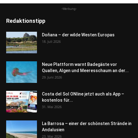
-Werbung-
Redaktionstipp
Doñana – der wilde Westen Europas
18. Juli 2026
Neue Plattform warnt Badegäste vor
Quallen, Algen und Meeresschaum an der...
29. Juni 2026
Costa del Sol ONline jetzt auch als App –
kostenlos für...
31. Mai 2026
La Barrosa – einer der schönsten Strände in
Andalusien
23. Mai 2026