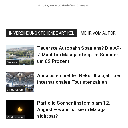
https://www.costadelsol-online.es
IN VERBINDUNG STEHENDE ARTIKEL
MEHR VOM AUTOR
Teuerste Autobahn Spaniens? Die AP-
7-Maut bei Málaga steigt im Sommer
um 62 Prozent
Service
Andalusien meldet Rekordhalbjahr bei
internationalen Touristenzahlen
Andalusien
Partielle Sonnenfinsternis am 12.
August – wann ist sie in Málaga
sichtbar?
Andalusien