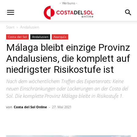
- Werbung -
Start
Andalusien
Costa del Sol
Andalusien
Axarquía
Málaga bleibt einzige Provinz
Andalusiens, die komplett auf
niedrigster Risikostufe ist
Nach dem wöchentlichem Treffen des Expertenrats: Keine
neuen Einschränkungen oder Lockerungen an der Costa del
Sol. Die komplette Provinz Málaga bleibt in Risikostufe 1.
von
Costa del Sol Online
-
27. Mai 2021