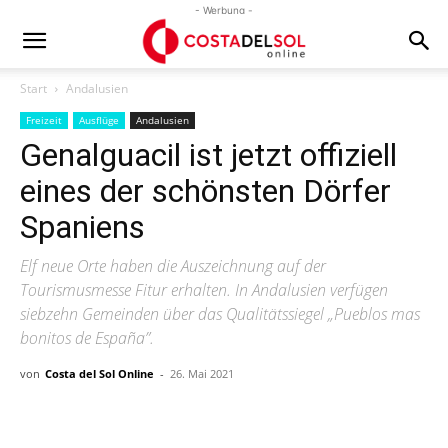
- Werbung -
Start
Andalusien
Freizeit
Ausflüge
Andalusien
Genalguacil ist jetzt offiziell
eines der schönsten Dörfer
Spaniens
Elf neue Orte haben die Auszeichnung auf der
Tourismusmesse Fitur erhalten. In Andalusien verfügen
siebzehn Gemeinden über das Qualitätssiegel „Pueblos mas
bonitos de España”.
von
Costa del Sol Online
-
26. Mai 2021