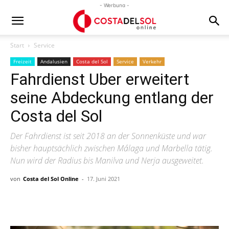
- Werbung -
Start
Service
Freizeit
Andalusien
Costa del Sol
Service
Verkehr
Fahrdienst Uber erweitert
seine Abdeckung entlang der
Costa del Sol
Der Fahrdienst ist seit 2018 an der Sonnenküste und war
bisher hauptsächlich zwischen Málaga und Marbella tätig.
Nun wird der Radius bis Manilva und Nerja ausgeweitet.
von
Costa del Sol Online
-
17. Juni 2021