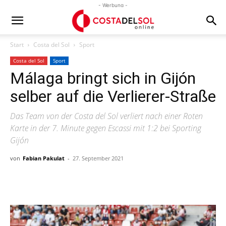
- Werbung -
Start
Costa del Sol
Sport
Costa del Sol
Sport
Málaga bringt sich in Gijón
selber auf die Verlierer-Straße
Das Team von der Costa del Sol verliert nach einer Roten
Karte in der 7. Minute gegen Escassi mit 1:2 bei Sporting
Gijón
von
Fabian Pakulat
-
27. September 2021