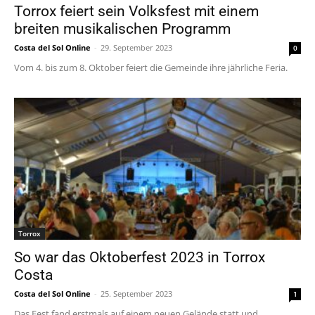
Torrox feiert sein Volksfest mit einem
breiten musikalischen Programm
Costa del Sol Online
-
29. September 2023
0
Vom 4. bis zum 8. Oktober feiert die Gemeinde ihre jährliche Feria.
Torrox
So war das Oktoberfest 2023 in Torrox
Costa
Costa del Sol Online
-
25. September 2023
1
Das Fest fand erstmals auf einem neuen Gelände statt und