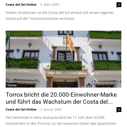
Costa del Sol Online
-
6. März 2024
0
Neben Andalusien ist die Costa del Sol erneut mit einem eigenen
Stand auf der Tourismusmesse vertreten
Torrox
Torrox bricht die 20.000-Einwohner-Marke
und führt das Wachstum der Costa del...
Costa del Sol Online
-
2. Januar 2024
0
Die Gemeinde in derv Axarquía wird die 17. mit über 20.000
Einwohnern in der Provinz, so die neuesten Daten des spanischen