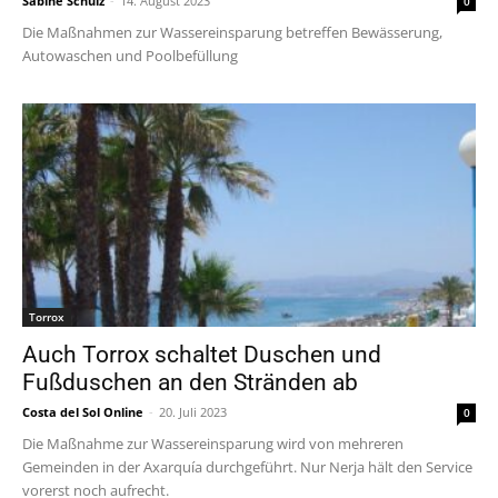
Sabine Schulz
-
14. August 2023
0
Die Maßnahmen zur Wassereinsparung betreffen Bewässerung,
Autowaschen und Poolbefüllung
Torrox
Auch Torrox schaltet Duschen und
Fußduschen an den Stränden ab
Costa del Sol Online
-
20. Juli 2023
0
Die Maßnahme zur Wassereinsparung wird von mehreren
Gemeinden in der Axarquía durchgeführt. Nur Nerja hält den Service
vorerst noch aufrecht.