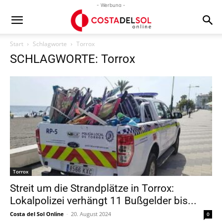
- Werbung -
Start
Schlagworte
Torrox
SCHLAGWORTE: Torrox
Torrox
Streit um die Strandplätze in Torrox:
Lokalpolizei verhängt 11 Bußgelder bis...
Costa del Sol Online
-
20. August 2024
0