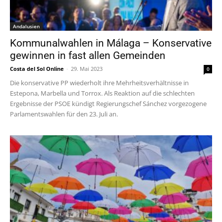
Andalusien
Kommunalwahlen in Málaga – Konservative
gewinnen in fast allen Gemeinden
Costa del Sol Online
-
29. Mai 2023
0
Die konservative PP wiederholt ihre Mehrheitsverhältnisse in
Estepona, Marbella und Torrox. Als Reaktion auf die schlechten
Ergebnisse der PSOE kündigt Regierungschef Sánchez vorgezogene
Parlamentswahlen für den 23. Juli an.