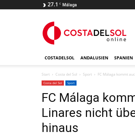
27.1
C
Málaga
COSTADELSOL
ANDALUSIEN
SPANIEN
Start
Costa del Sol
Sport
FC Málaga kommt auch
Costa del Sol
Sport
FC Málaga komm
Linares nicht üb
hinaus