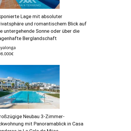
xponierte Lage mit absoluter
rivatsphäre und romantischem Blick auf
ie untergehende Sonne oder über die
agenhafte Berglandschaft
ayalonga
98.000€
roßzügige Neubau 3-Zimmer-
ckwohnung mit Panoramablick in Casa
anderas in La Cala de Mijas