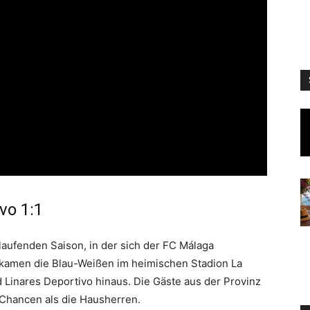
vo 1:1
 laufenden Saison, in der sich der FC Málaga
kamen die Blau-Weißen im heimischen Stadion La
d Linares Deportivo hinaus. Die Gäste aus der Provinz
Chancen als die Hausherren.