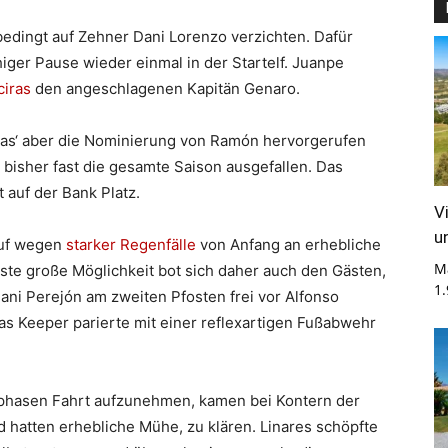
bedingt auf Zehner Dani Lorenzo verzichten. Dafür
ger Pause wieder einmal in der Startelf. Juanpe
ciras
den angeschlagenen Kapitän Genaro.
stas‘ aber die Nominierung von Ramón hervorgerufen
bisher fast die gesamte Saison ausgefallen. Das
auf der Bank Platz.
V
u
äuf wegen
starker Regenfälle
von Anfang an erhebliche
M
rste große Möglichkeit bot sich daher auch den Gästen,
1
ni Perejón am zweiten Pfosten frei vor Alfonso
as Keeper parierte mit einer reflexartigen Fußabwehr
zphasen Fahrt aufzunehmen, kamen bei Kontern der
 hatten erhebliche Mühe, zu klären. Linares schöpfte