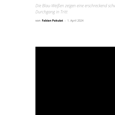
Die Blau-Weißen zeigen eine erschreckend sc
Durchgang in Tritt
von
Fabian Pakulat
-
1. April 2024
Teilen