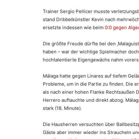
Trainer Sergio Pellicer musste verletzungs
stand Dribbelkünstler Kevin nach mehrwöchi
ersetzte indessen wie beim
0:0 gegen Alge
Die größte Freude dürfte bei den ‚Malagui
haben – war der wichtige Spielmacher doch 
hochtalentierte Eigengewächs nahm vorerst 
Málaga hatte gegen Linares auf tiefem Gel
Probleme, um in die Partie zu finden. Die e
als nach einer hohen Flanke Rechtsaußen Da
Herrero auftauchte und direkt abzog. Málag
stark (18. Minute).
Die Hausherren versuchten über Ballbesit
Gäste aber immer wieder ins Straucheln und