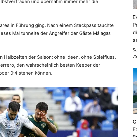
elbstvertrauen und übernahm immer mehr die
E
P
nares in Führung ging. Nach einem Steckpass tauchte
d
dieses Mal tunnelte der Angreifer der Gäste Málagas
s
.
S
7
n Halbzeiten der Saison; ohne Ideen, ohne Spielfluss,
errero, den wahrscheinlich besten Keeper der
 oder 0:4 stehen können.
G
E
B