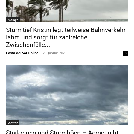
Málaga
Sturmtief Kristin legt teilweise Bahnverkehr
lahm und sorgt für zahlreiche
Zwischenfälle...
Costa del Sol Online
-
28. Januar 2026
0
Wetter
Starkregen und Sturmböen – Aemet gibt