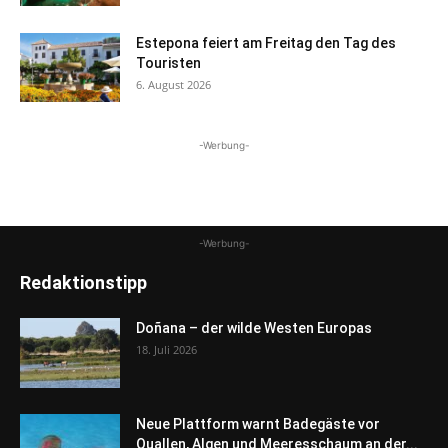
Estepona feiert am Freitag den Tag des
Touristen
6. August 2026
-Werbung-
-Werbung-
Redaktionstipp
Doñana – der wilde Westen Europas
18. Juli 2026
Neue Plattform warnt Badegäste vor
Quallen, Algen und Meeresschaum an der...