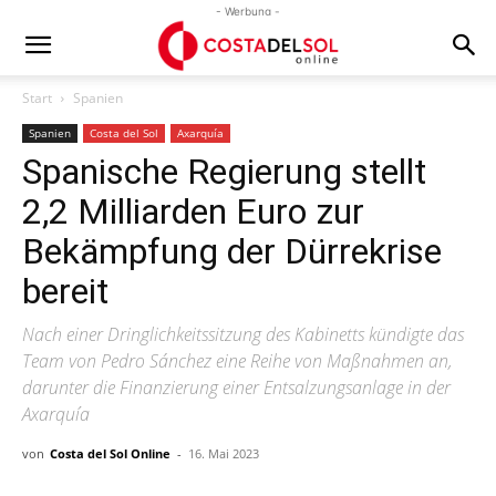
- Werbung -
Start
Spanien
Spanien
Costa del Sol
Axarquía
Spanische Regierung stellt
2,2 Milliarden Euro zur
Bekämpfung der Dürrekrise
bereit
Nach einer Dringlichkeitssitzung des Kabinetts kündigte das
Team von Pedro Sánchez eine Reihe von Maßnahmen an,
darunter die Finanzierung einer Entsalzungsanlage in der
Axarquía
von
Costa del Sol Online
-
16. Mai 2023