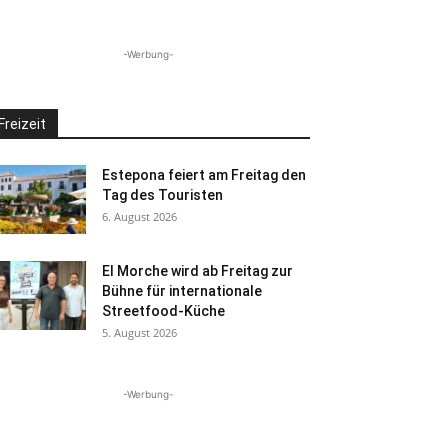
-Werbung-
Freizeit
Estepona feiert am Freitag den
Tag des Touristen
6. August 2026
El Morche wird ab Freitag zur
Bühne für internationale
Streetfood-Küche
5. August 2026
-Werbung-