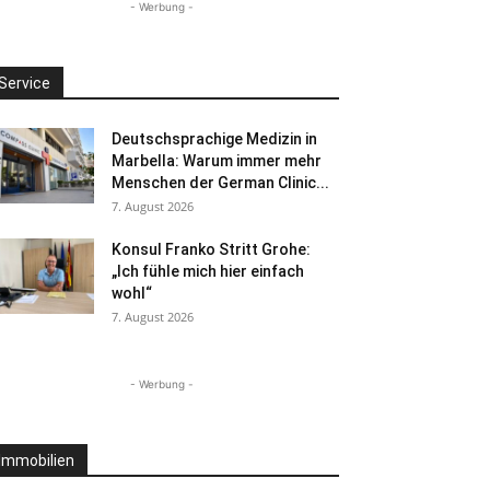
- Werbung -
Service
Deutschsprachige Medizin in
Marbella: Warum immer mehr
Menschen der German Clinic...
7. August 2026
Konsul Franko Stritt Grohe:
„Ich fühle mich hier einfach
wohl“
7. August 2026
- Werbung -
Immobilien