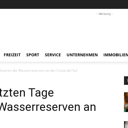
- Werbung -
FREIZEIT
SPORT
SERVICE
UNTERNEHMEN
IMMOBILIE
ilisieren die Wasserreserven an der Costa del Sol
etzten Tage
e Wasserreserven an
l