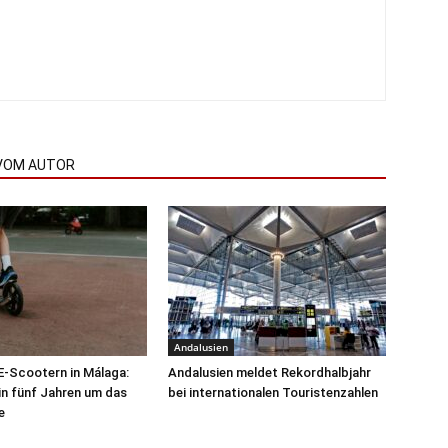
VOM AUTOR
Andalusien
 E-Scootern in Málaga:
Andalusien meldet Rekordhalbjahr
 in fünf Jahren um das
bei internationalen Touristenzahlen
e