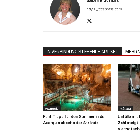
Sabine Schulz
https://cdspress.com
IN VERBINDUNG STEHENDE ARTIKEL
MEHR 
Axarquía
Málaga
Fünf Tipps für den Sommer in der
Unfälle mit
Axarquía abseits der Strände
Zahl steigt
Vierzigfach