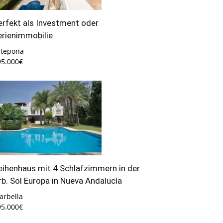
erfekt als Investment oder
erienimmobilie
stepona
95.000€
eihenhaus mit 4 Schlafzimmern in der
rb. Sol Europa in Nueva Andalucía
arbella
95.000€