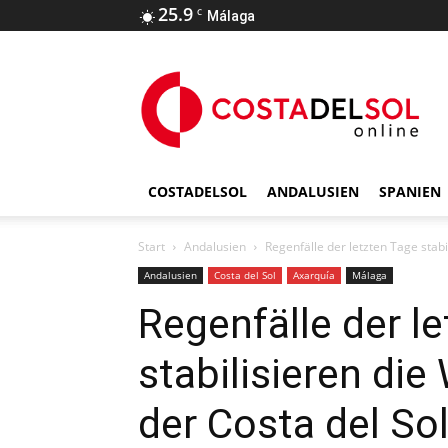
25.9
C
Málaga
COSTADELSOL
ANDALUSIEN
SPANIEN
Start
Andalusien
Regenfälle der letzten Tage stab
Andalusien
Costa del Sol
Axarquía
Málaga
Regenfälle der l
stabilisieren di
der Costa del So