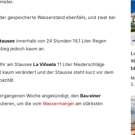
ometer.
h der gespeicherte Wasserstand ebenfalls, und zwar bei
tausee
innerhalb von 24 Stunden 19,1 Liter Regen
stieg jedoch kaum an.
L
W
 Uhr am Stausee
La Viñuela
11 Liter Niederschläge
M
gel kaum verändert und der Stausse steht kurz vor dem
M
azität.
5
r vergangenen Woche angekündigt, den
Bau einer
nzieren, um die vom
Wassermangel
am stärksten