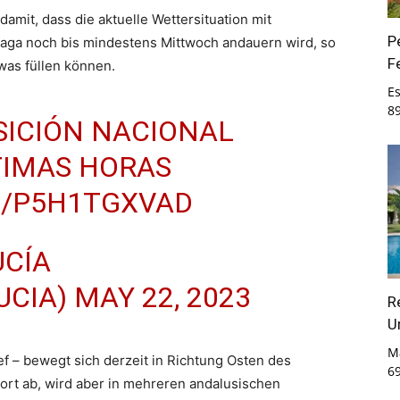
damit, dass die aktuelle Wettersituation mit
P
laga noch bis mindestens Mittwoch andauern wird, so
F
was füllen können.
E
8
SICIÓN NACIONAL
TIMAS HORAS
M/P5H1TGXVAD
CÍA
UCIA)
MAY 22, 2023
R
U
M
ef – bewegt sich derzeit in Richtung Osten des
6
ort ab, wird aber in mehreren andalusischen