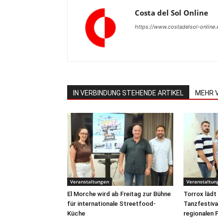
Costa del Sol Online
https://www.costadelsol-online.
IN VERBINDUNG STEHENDE ARTIKEL
MEHR 
Veranstaltungen
Veranstaltun
El Morche wird ab Freitag zur Bühne
Torrox lädt
für internationale Streetfood-
Tanzfestiva
Küche
regionalen F