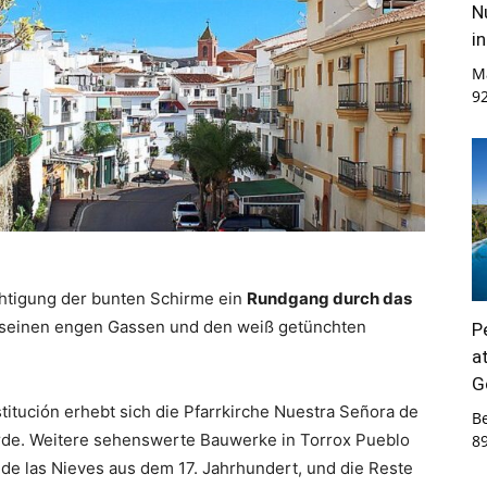
N
i
M
9
chtigung der bunten Schirme ein
Rundgang durch das
 seinen engen Gassen und den weiß getünchten
P
a
G
titución erhebt sich die Pfarrkirche Nuestra Señora de
B
urde. Weitere sehenswerte Bauwerke in Torrox Pueblo
8
de las Nieves aus dem 17. Jahrhundert, und die Reste