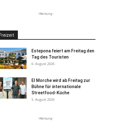
-Werbung-
Freizeit
Estepona feiert am Freitag den
Tag des Touristen
6. August 2026
El Morche wird ab Freitag zur
Bühne für internationale
Streetfood-Küche
5. August 2026
-Werbung-