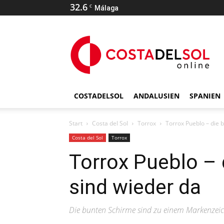
32.6
C
Málaga
COSTADELSOL
ANDALUSIEN
SPANIEN
Start
Costa del Sol
Torrox
Torrox Pueblo – die 
Costa del Sol
Torrox
Torrox Pueblo –
sind wieder da
Die bunten Schirme sind zu einem Markenzei