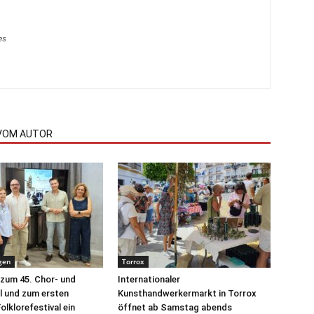
es
VOM AUTOR
gen
Torrox
 zum 45. Chor- und
Internationaler
l und zum ersten
Kunsthandwerkermarkt in Torrox
olklorefestival ein
öffnet ab Samstag abends