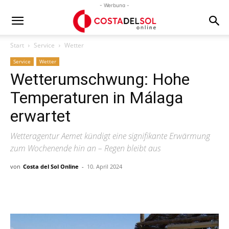
- Werbung -
Start
Service
Wetter
Service
Wetter
Wetterumschwung: Hohe
Temperaturen in Málaga
erwartet
Wetteragentur Aemet kündigt eine signifikante Erwärmung
zum Wochenende hin an – Regen bleibt aus
von
Costa del Sol Online
-
10. April 2024