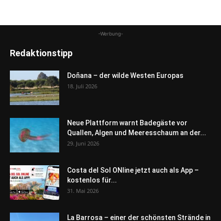
-Werbung-
Redaktionstipp
Doñana – der wilde Westen Europas
18. Juli 2026
Neue Plattform warnt Badegäste vor
Quallen, Algen und Meeresschaum an der...
29. Juni 2026
Costa del Sol ONline jetzt auch als App –
kostenlos für...
31. Mai 2026
La Barrosa – einer der schönsten Strände in