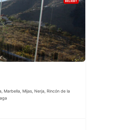
BELIEBT
a
,
Marbella
,
Mijas
,
Nerja
,
Rincón de la
laga