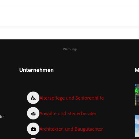
-Werbung-
Unternehmen
M
Alterspflege und Seniorenhilfe
Anwälte und Steuerberater
te
Architekten und Baugutachter