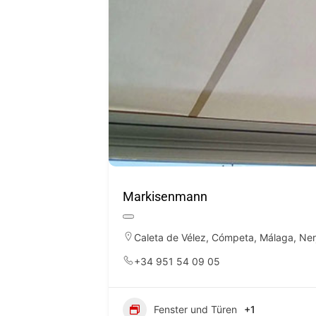
Markisenmann
Caleta de Vélez
,
Cómpeta
,
Málaga
,
Ner
+34 951 54 09 05
Fenster und Türen
+1