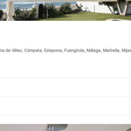
eta de Vélez
,
Cómpeta
,
Estepona
,
Fuengirola
,
Málaga
,
Marbella
,
Mija