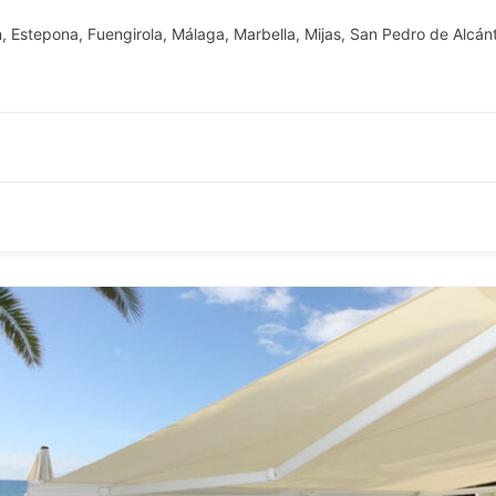
n
,
Estepona
,
Fuengirola
,
Málaga
,
Marbella
,
Mijas
,
San Pedro de Alcán