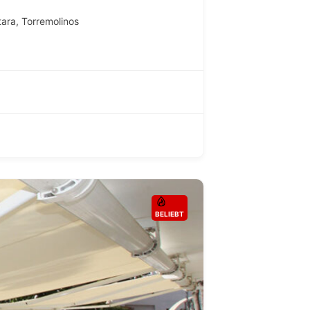
tara
,
Torremolinos
BELIEBT