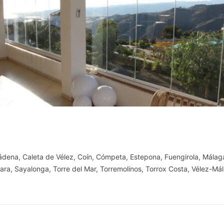
ádena
,
Caleta de Vélez
,
Coín
,
Cómpeta
,
Estepona
,
Fuengirola
,
Málag
ara
,
Sayalonga
,
Torre del Mar
,
Torremolinos
,
Torrox Costa
,
Vélez-Má