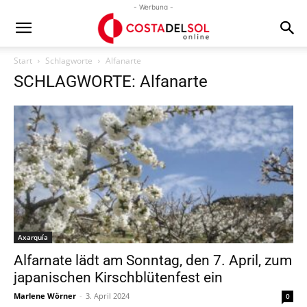
- Werbung -
Start
Schlagworte
Alfanarte
SCHLAGWORTE: Alfanarte
Axarquía
Alfarnate lädt am Sonntag, den 7. April, zum
japanischen Kirschblütenfest ein
Marlene Wörner
-
3. April 2024
0