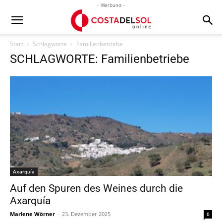
- Werbung -
Start
Schlagworte
Familienbetriebe
SCHLAGWORTE: Familienbetriebe
Axarquía
Auf den Spuren des Weines durch die
Axarquía
Marlene Wörner
-
23. Dezember 2025
0