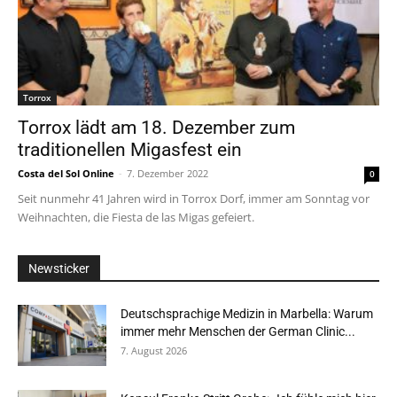
Torrox
Torrox lädt am 18. Dezember zum
traditionellen Migasfest ein
Costa del Sol Online
-
7. Dezember 2022
0
Seit nunmehr 41 Jahren wird in Torrox Dorf, immer am Sonntag vor
Weihnachten, die Fiesta de las Migas gefeiert.
Newsticker
Deutschsprachige Medizin in Marbella: Warum
immer mehr Menschen der German Clinic...
7. August 2026