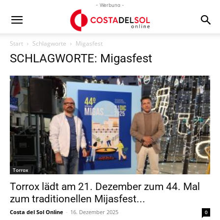
- Werbung -
Start
Schlagworte
Migasfest
SCHLAGWORTE: Migasfest
Torrox
Torrox lädt am 21. Dezember zum 44. Mal
zum traditionellen Mijasfest...
Costa del Sol Online
-
16. Dezember 2025
0