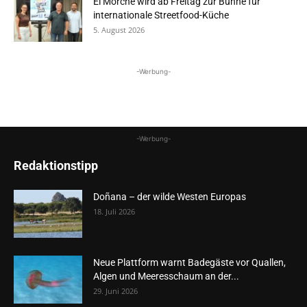
El Morche wird ab Freitag zur Bühne für
internationale Streetfood-Küche
5. August 2026
-Werbung-
-Werbung-
Redaktionstipp
Doñana – der wilde Westen Europas
18. Juli 2026
Neue Plattform warnt Badegäste vor Quallen,
Algen und Meeresschaum an der...
29. Juni 2026