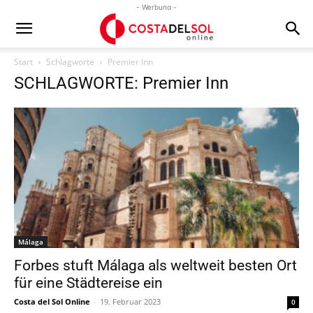
- Werbung -
Start
Schlagworte
Premier Inn
SCHLAGWORTE: Premier Inn
Málaga
Forbes stuft Málaga als weltweit besten Ort
für eine Städtereise ein
Costa del Sol Online
-
19. Februar 2023
0