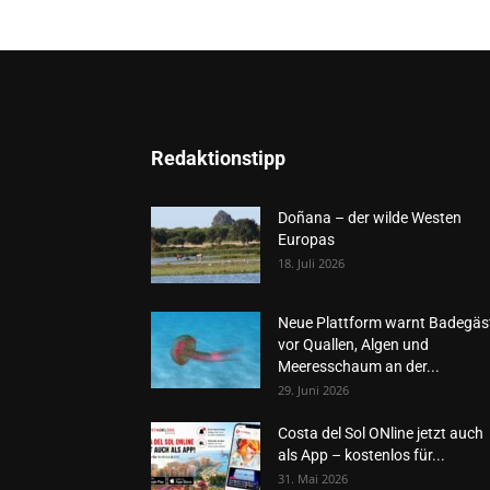
Redaktionstipp
Doñana – der wilde Westen
Europas
18. Juli 2026
Neue Plattform warnt Badegäs
vor Quallen, Algen und
Meeresschaum an der...
29. Juni 2026
Costa del Sol ONline jetzt auch
als App – kostenlos für...
31. Mai 2026