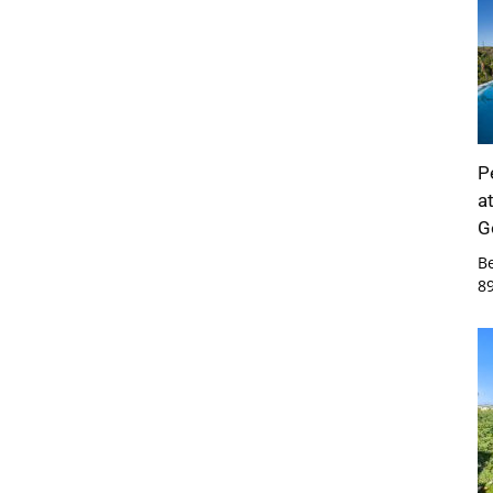
P
a
G
B
8