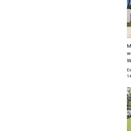
M
w
W
E
1