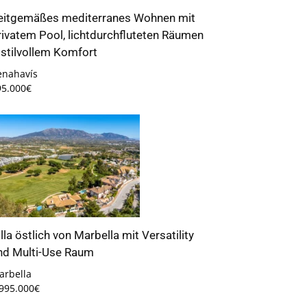
eitgemäßes mediterranes Wohnen mit
rivatem Pool, lichtdurchfluteten Räumen
 stilvollem Komfort
enahavís
95.000€
illa östlich von Marbella mit Versatility
nd Multi-Use Raum
arbella
.995.000€