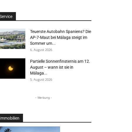
Service
Teuerste Autobahn Spaniens? Die
AP-7-Maut bei Málaga steigt im
Sommer um...
6. August 2026
Partielle Sonnenfinsternis am 12.
August – wann ist sie in
Málaga...
5. August 2026
- Werbung -
Immobilien