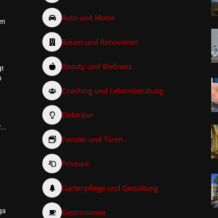
Auto und Motor
en
Bauen und Renovieren
Beauty und Wellness
gt
n
Coaching und Lebensberatung
Elektriker
...
Fenster und Türen
Friseure
–
Gartenpflege und Gestaltung
ga
Gastronomie