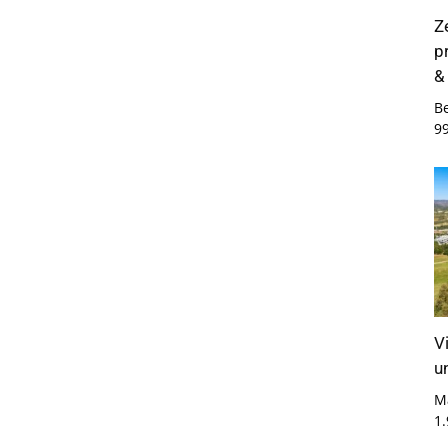
Z
p
&
B
9
V
u
M
1