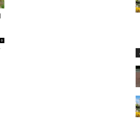
d
0
r