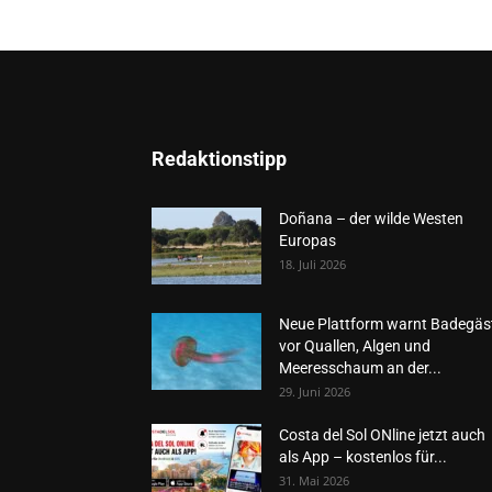
Redaktionstipp
Doñana – der wilde Westen
Europas
18. Juli 2026
Neue Plattform warnt Badegäs
vor Quallen, Algen und
Meeresschaum an der...
29. Juni 2026
Costa del Sol ONline jetzt auch
als App – kostenlos für...
31. Mai 2026