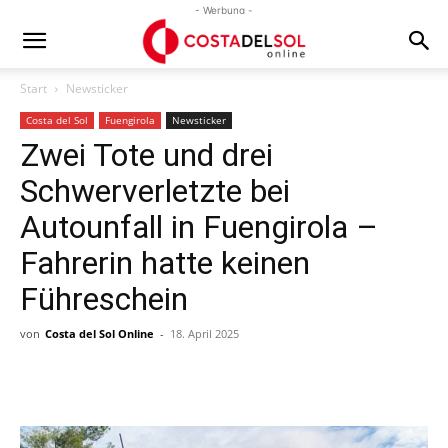
- Werbung -
Start
Newsticker
Costa del Sol
Fuengirola
Newsticker
Zwei Tote und drei
Schwerverletzte bei
Autounfall in Fuengirola –
Fahrerin hatte keinen
Führeschein
von
Costa del Sol Online
-
18. April 2025