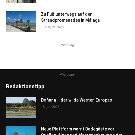
Zu Fuß unterwegs auf den
Strandpromenaden in Málaga
1. August 2026
-Werbung-
-Werbung-
Redaktionstipp
Doñana – der wilde Westen Europas
18. Juli 2026
Neue Plattform warnt Badegäste vor
Quallen, Algen und Meeresschaum an der...