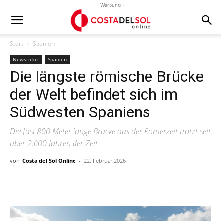
- Werbung -
Start
Spanien
Newsticker
Spanien
Die längste römische Brücke
der Welt befindet sich im
Südwesten Spaniens
Die fast 800 Meter lange Brücke aus der Römerzeit trotzt seit
über 2.000 Jahren der Zeit
von
Costa del Sol Online
-
22. Februar 2026