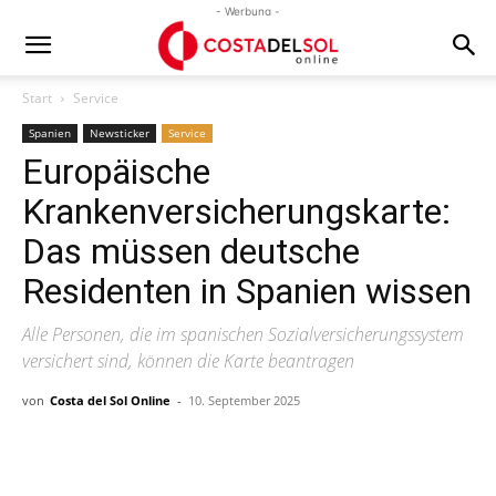
- Werbung -
Start
Service
Spanien
Newsticker
Service
Europäische
Krankenversicherungskarte:
Das müssen deutsche
Residenten in Spanien wissen
Alle Personen, die im spanischen Sozialversicherungssystem
versichert sind, können die Karte beantragen
von
Costa del Sol Online
-
10. September 2025