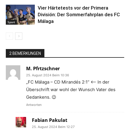
Vier Härtetests vor der Primera
División: Der Sommerfahrplan des FC
Málaga
Sport
2 BEMERKUNGEN
M. Pfrtzschner
25. August 2024 Beim 10:36
„FC Málaga – CD Mirandés 2:1“ <– In der
Überschrift war wohl der Wunsch Vater des
Gedankens. 😉
Antworten
Fabian Pakulat
25. August 2024 Beim 12:27