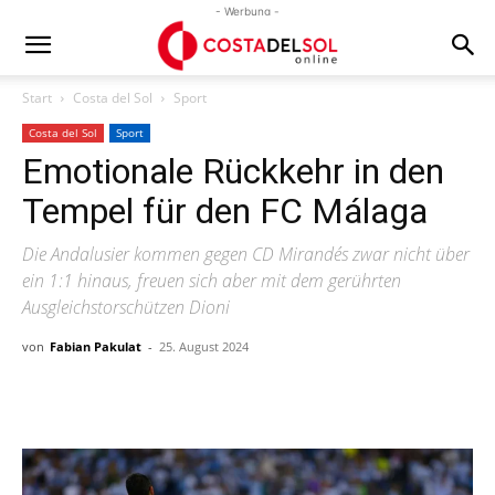
- Werbung -
Start
Costa del Sol
Sport
Costa del Sol
Sport
Emotionale Rückkehr in den
Tempel für den FC Málaga
Die Andalusier kommen gegen CD Mirandés zwar nicht über
ein 1:1 hinaus, freuen sich aber mit dem gerührten
Ausgleichstorschützen Dioni
von
Fabian Pakulat
-
25. August 2024