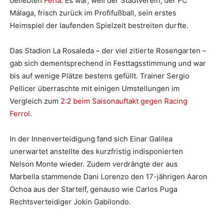
beliebten
Feria.
Es war, weil der Stadtverein, der FC
Málaga, frisch zurück im Profifußball, sein erstes
Heimspiel der laufenden Spielzeit bestreiten durfte.
Das Stadion La Rosaleda – der viel zitierte Rosengarten –
gab sich dementsprechend in Festtagsstimmung und war
bis auf wenige Plätze bestens gefüllt. Trainer Sergio
Pellicer überraschte mit einigen Umstellungen im
Vergleich zum
2:2 beim Saisonauftakt gegen Racing
Ferrol
.
In der Innenverteidigung fand sich Einar Galilea
unerwartet anstellte des kurzfristig indisponierten
Nelson Monte wieder. Zudem verdrängte der aus
Marbella stammende Dani Lorenzo den 17-jährigen Aaron
Ochoa aus der Startelf, genauso wie Carlos Puga
Rechtsverteidiger Jokin Gabilondo.