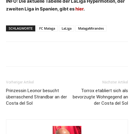
INFO: Die aktuelle Tabelle der LaLiga Hypermotion, der
zweiten Liga in Spanien, gibt es
hier
.
SCHLAGWORTE
FC Malaga
LaLiga
MalagaMirandes
Vorheriger Artikel
Nächster Artikel
Prinzessin Leonor besucht
Torrox etabliert sich als
überraschend Strandbar an der
bevorzugte Wohngegend an
Costa del Sol
der Costa del Sol