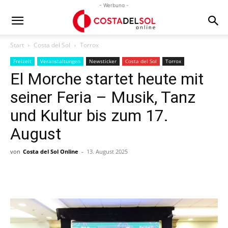
- Werbung -
Start
Costa del Sol
Torrox
Freizeit
Veranstaltungen
Newsticker
Costa del Sol
Torrox
El Morche startet heute mit
seiner Feria – Musik, Tanz
und Kultur bis zum 17.
August
von
Costa del Sol Online
-
13. August 2025