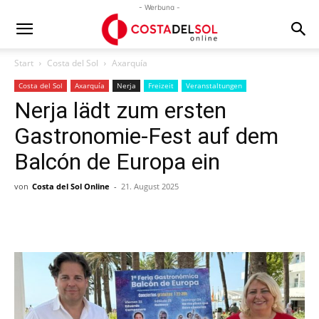
- Werbung -
Start
Costa del Sol
Axarquía
Costa del Sol
Axarquía
Nerja
Freizeit
Veranstaltungen
Nerja lädt zum ersten
Gastronomie-Fest auf dem
Balcón de Europa ein
von
Costa del Sol Online
-
21. August 2025