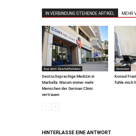
IN VERBINDUNG STEHENDE ARTIKEL
MEHR 
Aus dem Geschäftsleben
Konsulat
Deutschsprachige Medizin in
Konsul Fran
Marbella: Warum immer mehr
fühle mich h
Menschen der German Clinic
vertrauen
HINTERLASSE EINE ANTWORT