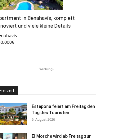
partment in Benahavís, komplett
enoviert und viele kleine Details
enahavís
50.000€
-Werbung-
Freizeit
Estepona feiert am Freitag den
Tag des Touristen
6. August 2026
El Morche wird ab Freitag zur