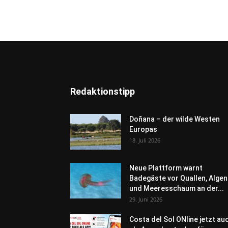
Redaktionstipp
Doñana – der wilde Westen
Europas
18. Juli 2026
Neue Plattform warnt
Badegäste vor Quallen, Algen
und Meeresschaum an der...
29. Juni 2026
Costa del Sol ONline jetzt au