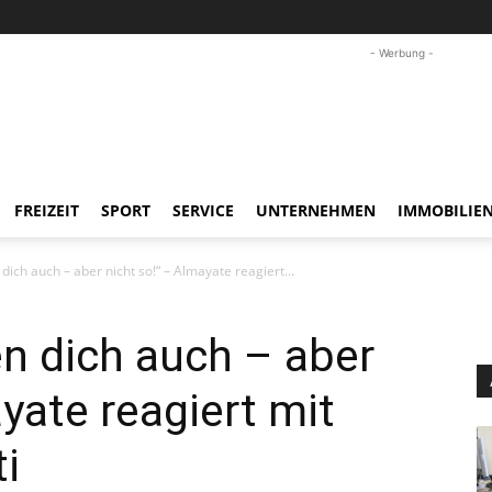
- Werbung -
FREIZEIT
SPORT
SERVICE
UNTERNEHMEN
IMMOBILIE
 dich auch – aber nicht so!“ – Almayate reagiert...
en dich auch – aber
yate reagiert mit
i