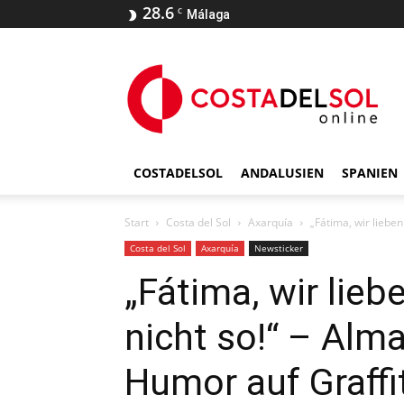
28.6
C
Málaga
COSTADELSOL
ANDALUSIEN
SPANIEN
Start
Costa del Sol
Axarquía
„Fátima, wir lieben
Costa del Sol
Axarquía
Newsticker
„Fátima, wir lieb
nicht so!“ – Alma
Humor auf Graffit