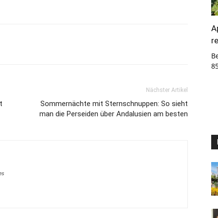
A
r
B
8
Nächster Artikel
t
Sommernächte mit Sternschnuppen: So sieht
man die Perseiden über Andalusien am besten
es