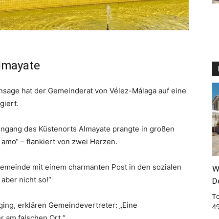
Almayate
nsage hat der Gemeinderat von Vélez-Málaga auf eine
giert.
gang des Küstenorts Almayate prangte in großen
 amo“ – flankiert von zwei Herzen.
Gemeinde mit einem charmanten Post in den sozialen
W
aber nicht so!“
D
T
 ging, erklären Gemeindevertreter: „Eine
4
r am falschen Ort.“