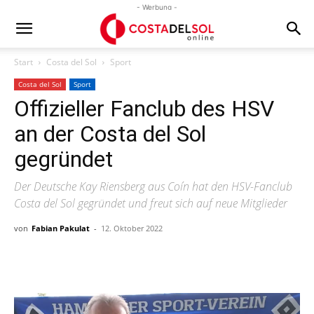
- Werbung -
Start
Costa del Sol
Sport
Costa del Sol
Sport
Offizieller Fanclub des HSV
an der Costa del Sol
gegründet
Der Deutsche Kay Riensberg aus Coín hat den HSV-Fanclub
Costa del Sol gegründet und freut sich auf neue Mitglieder
von
Fabian Pakulat
-
12. Oktober 2022